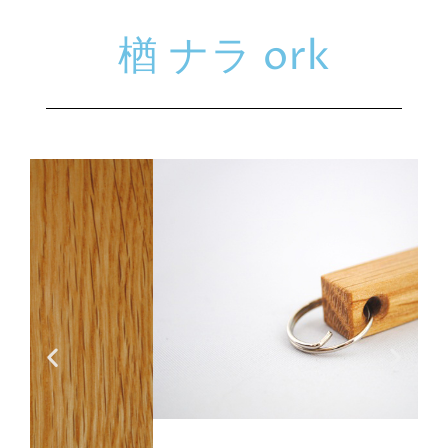
楢 ナラ ork